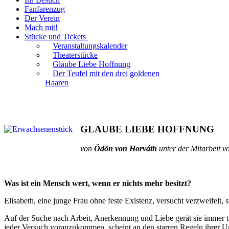
Fanfarenzug
Der Verein
Mach mit!
Stücke und Tickets
Veranstaltungskalender
Theaterstücke
Glaube Liebe Hoffnung
Der Teufel mit den drei goldenen
Haaren
GLAUBE LIEBE HOFFNUNG
von
Ödön von Horváth
unter der Mitarbeit 
Was ist ein Mensch wert, wenn er nichts mehr besitzt?
Elisabeth, eine junge Frau ohne feste Existenz, versucht verzweifelt, 
Auf der Suche nach Arbeit, Anerkennung und Liebe gerät sie immer t
jeder Versuch voranzukommen, scheint an den starren Regeln ihrer U