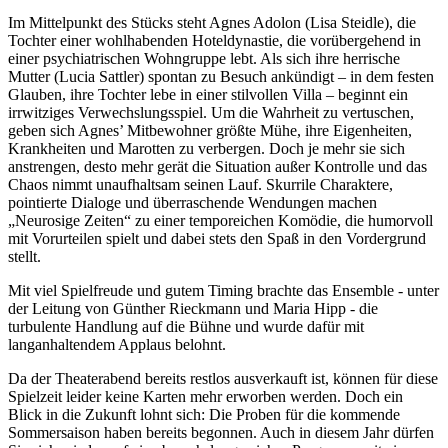
Im Mittelpunkt des Stücks steht Agnes Adolon (Lisa Steidle), die
Tochter einer wohlhabenden Hoteldynastie, die vorübergehend in
einer psychiatrischen Wohngruppe lebt. Als sich ihre herrische
Mutter (Lucia Sattler) spontan zu Besuch ankündigt – in dem festen
Glauben, ihre Tochter lebe in einer stilvollen Villa – beginnt ein
irrwitziges Verwechslungsspiel. Um die Wahrheit zu vertuschen,
geben sich Agnes’ Mitbewohner größte Mühe, ihre Eigenheiten,
Krankheiten und Marotten zu verbergen. Doch je mehr sie sich
anstrengen, desto mehr gerät die Situation außer Kontrolle und das
Chaos nimmt unaufhaltsam seinen Lauf. Skurrile Charaktere,
pointierte Dialoge und überraschende Wendungen machen
„Neurosige Zeiten“ zu einer temporeichen Komödie, die humorvoll
mit Vorurteilen spielt und dabei stets den Spaß in den Vordergrund
stellt.
Mit viel Spielfreude und gutem Timing brachte das Ensemble - unter
der Leitung von Günther Rieckmann und Maria Hipp - die
turbulente Handlung auf die Bühne und wurde dafür mit
langanhaltendem Applaus belohnt.
Da der Theaterabend bereits restlos ausverkauft ist, können für diese
Spielzeit leider keine Karten mehr erworben werden. Doch ein
Blick in die Zukunft lohnt sich: Die Proben für die kommende
Sommersaison haben bereits begonnen. Auch in diesem Jahr dürfen