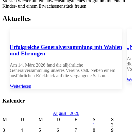
Sie sich wieder auf ein abwechslungsreiches Programm mit einem
Kinder- und einem Erwachsenenstück freuen.
Aktuelles
Erfolgreiche Generalversammlung mit Wahlen
„N
und Ehrungen
Am
di
Am 14. März 2026 fand die alljährliche
Vo
Generalversammlung unseres Vereins statt. Neben einem
ausführlichen Rückblick auf die vergangene Saison...
We
Weiterlesen
Kalender
August
2026
M
D
M
D
F
S
S
1
2
3
4
5
6
7
8
9